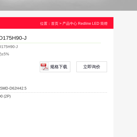
位置：
首页
>
产品中心
Redline LED 筒燈
D175H90-J
175H90-J
)±5%
规格下载
立即询价
-SMD-D62H42.5
0 (2P)