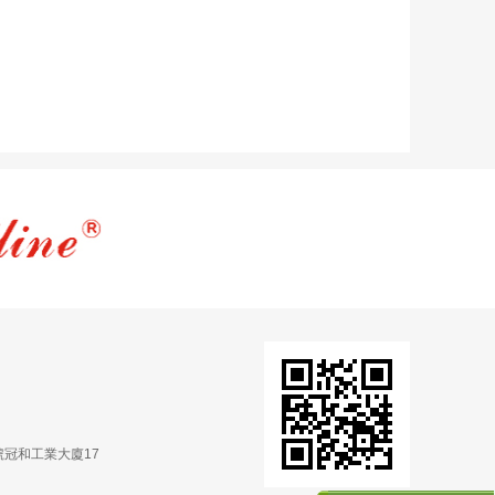
號冠和工業大廈17