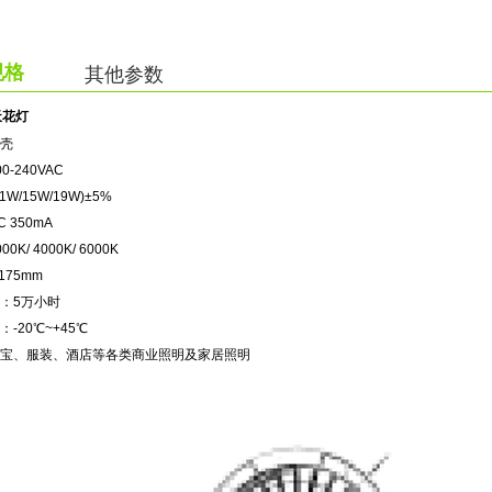
规格
其他参数
天花灯
外壳
-240VAC
/15W/19W)±5%
 350mA
K/ 4000K/ 6000K
175mm
：5万小时
-20℃~+45℃
珠宝、服装、酒店等各类商业照明及家居照明